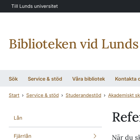
Hoppa till huvudinnehåll
Hoppa till huvudinnehåll
Till Lunds universitet
Biblioteken vid Lunds
Sök
Service & stöd
Våra bibliotek
Kontakta 
Start
Service & stöd
Studerandestöd
Akademiskt sk
Refe
Lån
Fjärrlån
När du sk