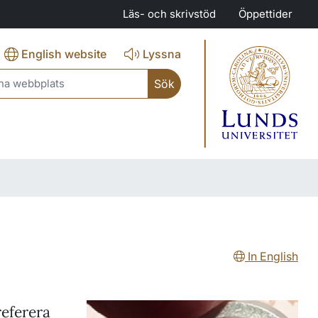
Läs- och skrivstöd
Öppettider
English website
Lyssna
ch
In English
referera