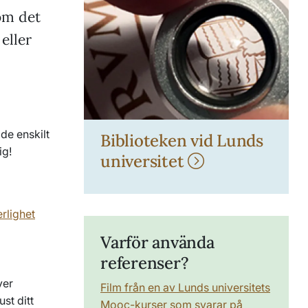
 om det
eller
åde enskilt
Biblioteken vid Lunds
ig!
universitet
rlighet
Varför använda
referenser?
ver
Film från en av Lunds universitets
ust ditt
Mooc-kurser som svarar på