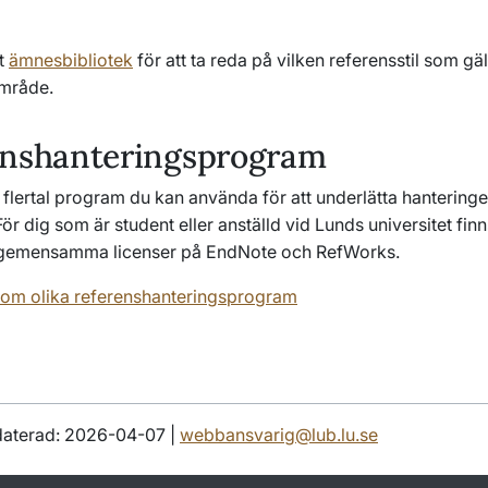
tt
ämnesbibliotek
för att ta reda på vilken referensstil som gäl
område.
enshanteringsprogram
t flertal program du kan använda för att underlätta hantering
För dig som är student eller anställd vid Lunds universitet finn
sgemensamma licenser på EndNote och RefWorks.
 om olika referenshanteringsprogram
daterad: 2026-04-07 |
webbansvarig@lub.lu.se