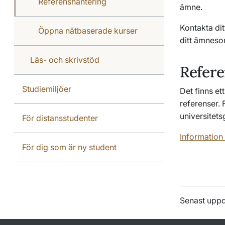
Referenshantering
ämne.
Kontakta di
Öppna nätbaserade kurser
ditt ämnes
Läs- och skrivstöd
Refer
Studiemiljöer
Det finns et
referenser. 
universitet
För distansstudenter
Information
För dig som är ny student
Senast upp