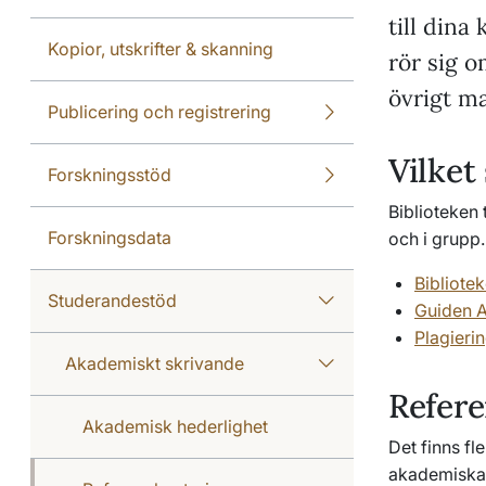
till dina
Kopior, utskrifter & skanning
rör sig o
övrigt ma
Publicering och registrering
Vilket
Forskningsstöd
Biblioteken 
Forskningsdata
och i grupp.
Bibliotek
Studerandestöd
Guiden A
Plagieri
Akademiskt skrivande
Refere
Akademisk hederlighet
Det finns fl
akademiska te