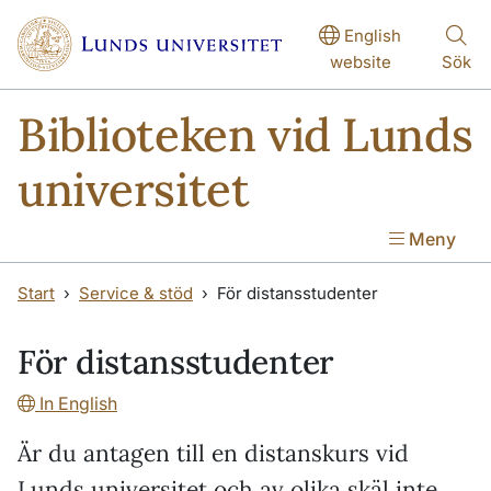
Hoppa till huvudinnehåll
Hoppa till huvudinnehåll
English
website
Sök
Biblioteken vid Lunds
universitet
Meny
Start
Service & stöd
För distansstudenter
För distansstudenter
In English
Är du antagen till en distanskurs vid
Lunds universitet och av olika skäl inte