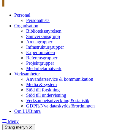
Personal
Personallista
Organisation
Biblioteksstyrelsen
Samverkansgrupp
Arenagrupper
Infrastrukturgrupper
Expertområden
Referensgrupper
Projektgrupper
Medarbetarnätverk
Verksamheter
Användarservice & kommunikation
Media & system
Stöd till forskning
Stöd till undervisning
Verksamhetsutveckling & statistik
GDPR/Nya dataskyddsförordningen
Om LUBintra
Meny
Stäng menyn