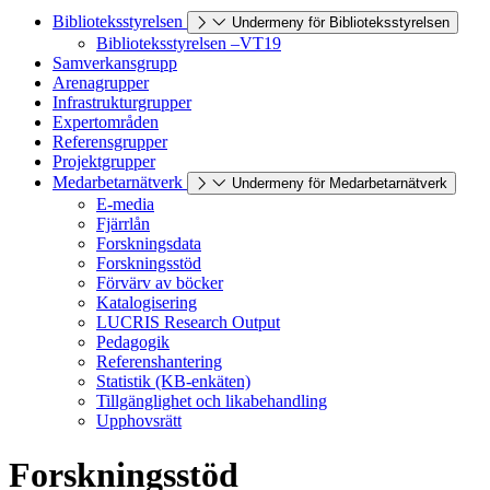
Biblioteksstyrelsen
Undermeny för Biblioteksstyrelsen
Biblioteksstyrelsen –VT19
Samverkansgrupp
Arenagrupper
Infrastrukturgrupper
Expertområden
Referensgrupper
Projektgrupper
Medarbetarnätverk
Undermeny för Medarbetarnätverk
E-media
Fjärrlån
Forskningsdata
Forskningsstöd
Förvärv av böcker
Katalogisering
LUCRIS Research Output
Pedagogik
Referenshantering
Statistik (KB-enkäten)
Tillgänglighet och likabehandling
Upphovsrätt
Forskningsstöd