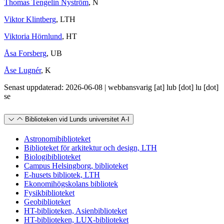
Thomas Tengelin Nyström
, N
Viktor Klintberg
, LTH
Viktoria Hörnlund
, HT
Åsa Forsberg
, UB
Åse Lugnér
, K
Senast uppdaterad: 2026-06-08 |
webbansvarig
[at]
lub
[dot]
lu
[dot]
se
Biblioteken vid Lunds universitet A-I
Astronomibiblioteket
Biblioteket för arkitektur och design, LTH
Biologibiblioteket
Campus Helsingborg, biblioteket
E-husets bibliotek, LTH
Ekonomihögskolans bibliotek
Fysikbiblioteket
Geobiblioteket
HT-biblioteken, Asienbiblioteket
HT-biblioteken, LUX-biblioteket