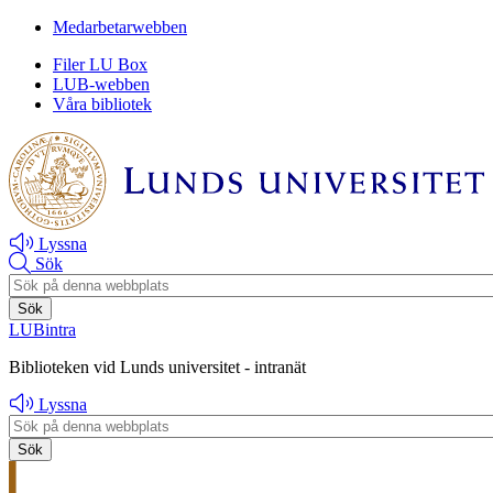
Hoppa
Hoppa
Medarbetarwebben
till
till
Filer LU Box
huvudinnehåll
huvudinnehåll
LUB-webben
Våra bibliotek
Lyssna
Sök
Header
search
LUBintra
Biblioteken vid Lunds universitet - intranät
Lyssna
Header
search