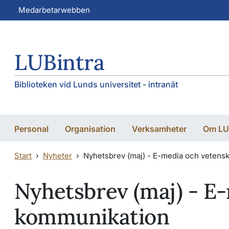
Hoppa till huvudinnehåll
Hoppa till huvudinnehåll
Medarbetarwebben
LUBintra
Biblioteken vid Lunds universitet - intranät
Personal
Organisation
Verksamheter
Om LU
Start
Nyheter
Nyhetsbrev (maj) - E-media och vetens
Nyhetsbrev (maj) - E
kommunikation