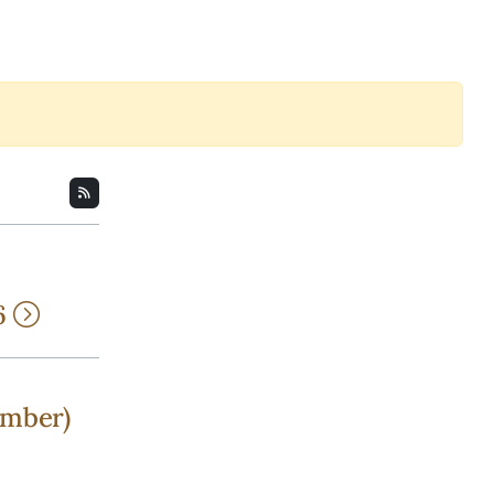
6
ember)