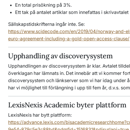
En total prisökning på 3%.
Ett tak på antalet artiklar som innefattas i skrivavtale
Sällskapstidskrifterna ingår inte. Se:
https://www.scidecode.com/en/2019/04/norway-and-els
euro-agreement-including-a-gold-open-access-clause/
Upphandling av discoverysystem
Upphandlingen av discoverysystem är klar. Avtalet till
överklagan har lämnats in. Det innebär att vi kommer f
discoverysystem och länkserver som vi har idag under 
har vi möjlighet till förlängning i upp till fem år, d.v.s. so
LexisNexis Academic byter plattform
LexisNexis har bytt plattform:
https://advance.lexis.com/bisacademicresearchhome?
9e54-879c5e3c88bd&pdmfid=1516831&pdisurlapi=true