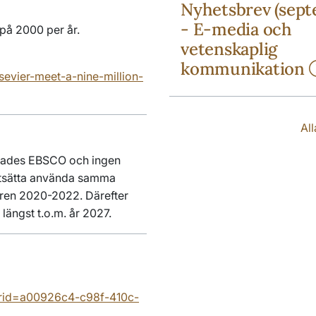
Nyhetsbrev (sept
- E-media och
t på 2000 per år.
vetenskaplig
kommunikation
evier-meet-a-nine-million-
Al
delades EBSCO och ingen
ortsätta använda samma
åren 2020-2022. Därefter
m längst t.o.m. år 2027.
crid=a00926c4-c98f-410c-