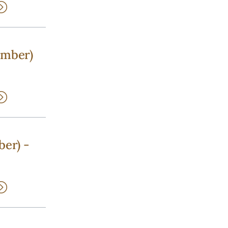
ember)
ber) -