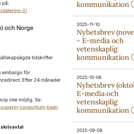
kommunikation
o på:
pdatering-2/
2025-11-10
e) och Norge
Nyhetsbrev (nov
- E-media och
vetenskaplig
kommunikation
sällskapsägda tidskrifter
rs embargo för
2025-10-06
encedirect. Efter 24 månader
Nyhetsbrev (okto
E-media och
ncip inte möjlig. Se:
vetenskaplig
ouperin-consortium-beat-
kommunikation
 skrivavtal
2025-09-08