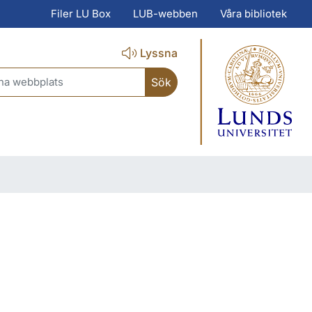
Filer LU Box
LUB-webben
Våra bibliotek
Lyssna
ch