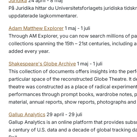
Juridika
24 april - 8 maj
På Juridika hittar du Universitetsforlagets juridiska tidsk
uppdaterade lagkommentarer.
Adam Matthew Explorer
1 maj - 1 juli
Through AM Explorer, you can now search millions of p
collections spanning the 15th – 21st centuries, including
added every year.
Shakespeare's Globe Archive
1 maj - 1 juli
This collection of documents offers insights into the per
particular space of the reconstructed Globe Theatre. It d
theatre was constructed as a place of radical experimen
performances through prompt books, wardrobe notes, p
material, annual reports, show reports, photographs and 
Gallup Analytics
29 april - 29 juli
Gallup Analytics is an online platform that provides subs
a century of U.S. data and a decade of global tracking d