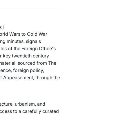
aj
World Wars to Cold War
ing minutes, signals
les of the Foreign Office's
 key twentieth century
 material, sourced from The
gence, foreign policy,
d of Appeasement, through the
tecture, urbanism, and
ccess to a carefully curated