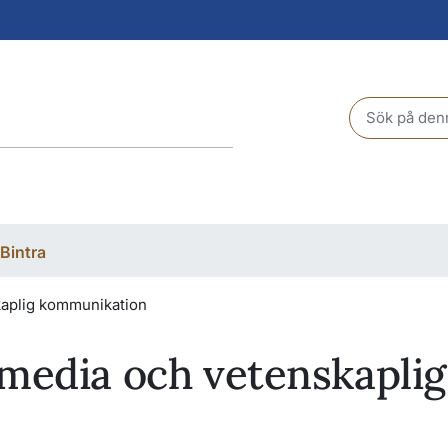
Header sear
Bintra
kaplig kommunikation
-media och vetenskaplig