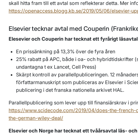
skall hitta fram till ett avtal som reflekterar detta. Mer inf
https://openaccess.blogg.kb.se/2019/05/06/elsevier-up
Elsevier tecknar avtal med Couperin (Frankrik
Elesevier och Couperin har tecknat ett fyrårigt läsavtal
En prissänkning på 13,3% över de fyra åren
25% rabatt på APC, både i oa- och hybridtidskrifter (
undantagna t ex Lancet, Cell Press)
Skärpt kontroll av parallellpubliceringen. 12 månade
författarmanuskript som publiceras av Elsevier i Sci
publicering i det franska nationella arkivet HAL.
Parallellpublicering som lever upp till finansiärskrav i pri
https://www.scidecode.com/2019/04/does-the-french-c
the-german-wiley-deal/
Elsevier och Norge har tecknat ett tvåårsavtal läs- och